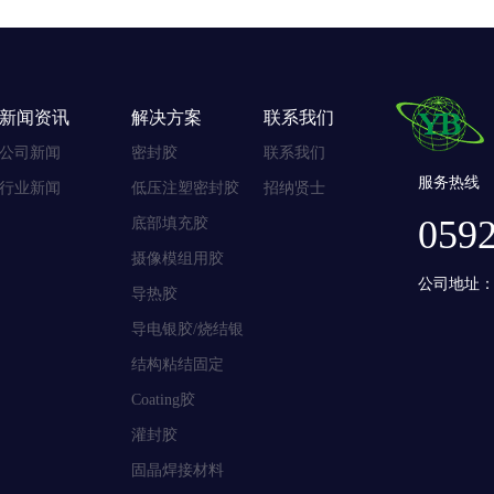
新闻资讯
解决方案
联系我们
公司新闻
密封胶
联系我们
服务热线
行业新闻
低压注塑密封胶
招纳贤士
059
底部填充胶
摄像模组用胶
公司地址：
导热胶
导电银胶/烧结银
结构粘结固定
Coating胶
灌封胶
固晶焊接材料