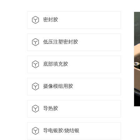
密封胶
低压注塑密封胶
底部填充胶
摄像模组用胶
导热胶
导电银胶/烧结银