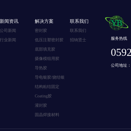
新闻资讯
解决方案
联系我们
公司新闻
密封胶
联系我们
服务热线
行业新闻
低压注塑密封胶
招纳贤士
059
底部填充胶
摄像模组用胶
公司地址：
导热胶
导电银胶/烧结银
结构粘结固定
Coating胶
灌封胶
固晶焊接材料